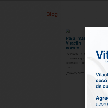
Blog
Para más informac
Vitaclin déjen
correo.
Inscríbase a nuestros eNews y
totalmente gratis consejos, pro
información de nuestros servici
otros.
[mc4wp_form id="782"]