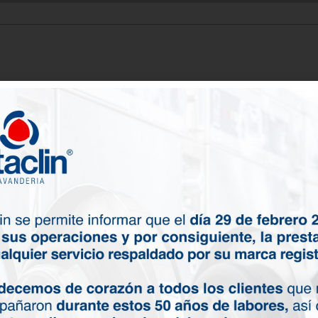
ión de
os su
 recibirá
mociones e
os, entre