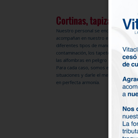
Cortinas, tapizados, al
Nuestro personal se encarga de estas 
acompañan en nuestro entorno diario,
diferentes tipos de manchas. Las cort
contaminación, los tapetes en contacto 
las alfombras en peligro de absorber 
Para cada caso, somos expertos en s
situaciones y darle el mejor tratamie
en perfecta armonía.