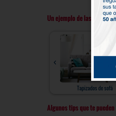
Un ejemplo de las prendas 
Cortinas
Tapizados de sofá
Algunos tips que te pueden 