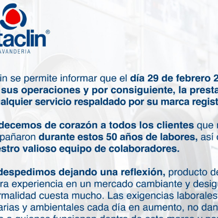
fombras y tapetes
piezas textiles que nos
 y que están expuestas a
inas expuestas al humo de la
con la suciedad de la calle y
una copa de vino que se cae.
aber cómo combatir estas
nto a tu entorno para que quede
Contáctanos