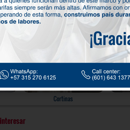
que te lavamos
Tapetes
interesar